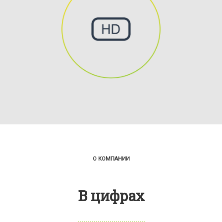
EuroTraffic предлагает услуги
по предоставлению HDTV-
телевидения для передачи
сигналов HDTV- ....
О КОМПАНИИ
В цифрах